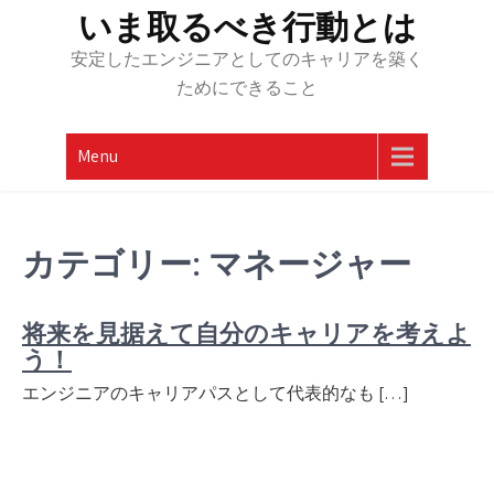
Skip
いま取るべき行動とは
to
安定したエンジニアとしてのキャリアを築く
content
ためにできること
Menu
カテゴリー:
マネージャー
将来を見据えて自分のキャリアを考えよ
う！
エンジニアのキャリアパスとして代表的なも […]